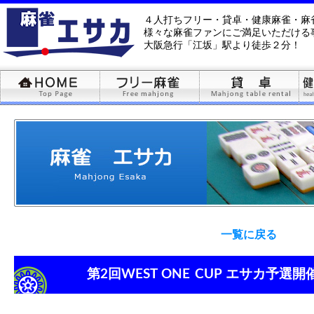
４人打ちフリー・貸卓・健康麻雀・麻
様々な麻雀ファンにご満足いただける
大阪急行「江坂」駅より徒歩２分！
一覧に戻る
第2回WEST ONE CUP エサカ予選